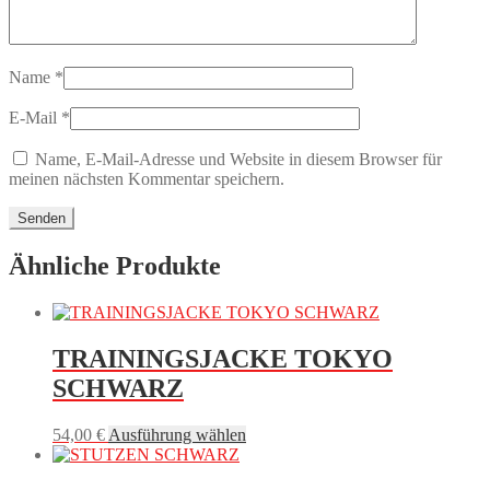
Name
*
E-Mail
*
Name, E-Mail-Adresse und Website in diesem Browser für
meinen nächsten Kommentar speichern.
Ähnliche Produkte
TRAININGSJACKE TOKYO
SCHWARZ
Dieses
54,00
€
Ausführung wählen
Produkt
weist