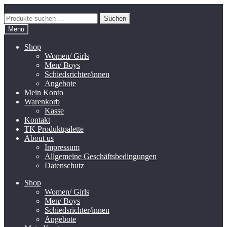
Zur
Zum
Navigation
Inhalt
Suchen
Suchen
springen
springen
nach:
Menü
Shop
Women/ Girls
Men/ Boys
Schiedsrichter/innen
Angebote
Mein Konto
Warenkorb
Kasse
Kontakt
TK Produktpalette
About us
Impressum
Allgemeine Geschäftsbedingungen
Datenschutz
Shop
Women/ Girls
Men/ Boys
Schiedsrichter/innen
Angebote