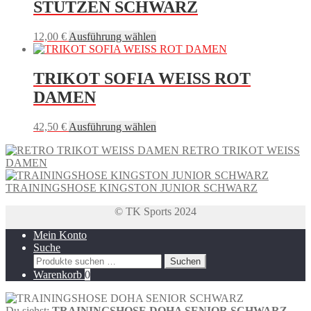
mehrere
STUTZEN SCHWARZ
Varianten
auf.
Dieses
12,00
€
Ausführung wählen
Die
Produkt
Optionen
weist
können
mehrere
TRIKOT SOFIA WEISS ROT
auf
Varianten
der
DAMEN
auf.
Produktseite
Die
gewählt
Optionen
Dieses
42,50
€
Ausführung wählen
werden
können
Produkt
auf
RETRO TRIKOT WEISS
weist
der
DAMEN
mehrere
Produktseite
Varianten
gewählt
TRAININGSHOSE KINGSTON JUNIOR SCHWARZ
auf.
werden
Die
© TK Sports 2024
Optionen
können
Mein Konto
auf
Suche
der
Suchen
Suchen
Produktseite
nach:
Warenkorb
0
gewählt
werden
Du siehst:
TRAININGSHOSE DOHA SENIOR SCHWARZ