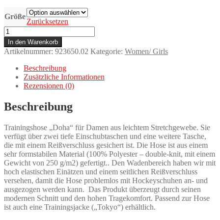
Größe
Zurücksetzen
TRAININGSHOSE
DOHA
In den Warenkorb
SENIOR
Artikelnummer:
923650.02
Kategorie:
Women/ Girls
SCHWARZ
Menge
Beschreibung
Zusätzliche Informationen
Rezensionen (0)
Beschreibung
Trainingshose „Doha“ für Damen aus leichtem Stretchgewebe. Sie
verfügt über zwei tiefe Einschubtaschen und eine weitere Tasche,
die mit einem Reißverschluss gesichert ist. Die Hose ist aus einem
sehr formstabilen Material (100% Polyester – double-knit, mit einem
Gewicht von 250 g/m2) gefertigt.. Den Wadenbereich haben wir mit
hoch elastischen Einätzen und einem seitlichen Reißverschluss
versehen, damit die Hose problemlos mit Hockeyschuhen an- und
ausgezogen werden kann. Das Produkt überzeugt durch seinen
modernen Schnitt und den hohen Tragekomfort. Passend zur Hose
ist auch eine Trainingsjacke („Tokyo“) erhältlich.