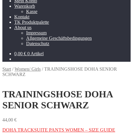
Mein Konto
Warenkorb
Kasse
Kontakt
TK Produktpalette
About us
Impressum
Allgemeine Geschäftsbedingungen
Datenschutz
0,00
€
0 Artikel
Start
/
Women/ Girls
/
TRAININGSHOSE DOHA SENIOR
SCHWARZ
TRAININGSHOSE DOHA
SENIOR SCHWARZ
44,00
€
DOHA TRACKSUITE PANTS WOMEN – SIZE GUIDE