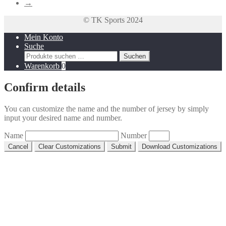
→
auf
der
© TK Sports 2024
Produktseite
gewählt
Mein Konto
werden
Suche
Suchen
Suchen
nach:
Warenkorb
0
Confirm details
You can customize the name and the number of jersey by simply
input your desired name and number.
Name
Number
Cancel
Clear Customizations
Submit
Download Customizations