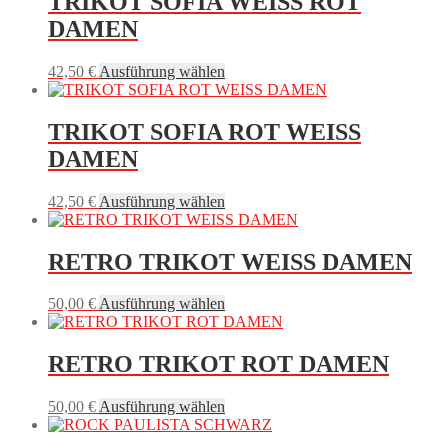
TRIKOT SOFIA WEISS ROT
DAMEN
Dieses
42,50
€
Ausführung wählen
Produkt
weist
mehrere
TRIKOT SOFIA ROT WEISS
Varianten
DAMEN
auf.
Die
Optionen
Dieses
42,50
€
Ausführung wählen
können
Produkt
auf
weist
der
mehrere
RETRO TRIKOT WEISS DAMEN
Produktseite
Varianten
gewählt
auf.
Dieses
50,00
€
Ausführung wählen
werden
Die
Produkt
Optionen
weist
können
mehrere
RETRO TRIKOT ROT DAMEN
auf
Varianten
der
auf.
Produktseite
Dieses
50,00
€
Ausführung wählen
Die
gewählt
Produkt
Optionen
werden
weist
können