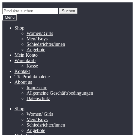
Zur
Zum
Navigation
Inhalt
Suchen
Suchen
springen
springen
nach:
Menü
Shop
Women/ Girls
Men/ Boys
Schiedsrichter/innen
Angebote
Mein Konto
Warenkorb
Kasse
Kontakt
TK Produktpalette
About us
Impressum
Allgemeine Geschäftsbedingungen
Datenschutz
Shop
Women/ Girls
Men/ Boys
Schiedsrichter/innen
Angebote