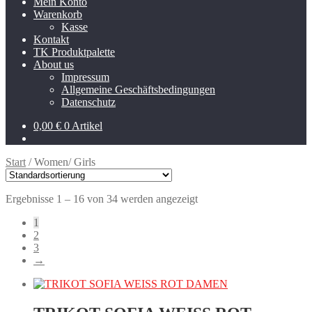
Mein Konto
Warenkorb
Kasse
Kontakt
TK Produktpalette
About us
Impressum
Allgemeine Geschäftsbedingungen
Datenschutz
0,00
€
0 Artikel
Start
/
Women/ Girls
Ergebnisse 1 – 16 von 34 werden angezeigt
1
2
3
→