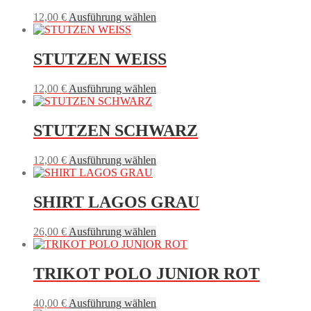
auf.
Produktseite
Dieses
12,00
€
Ausführung wählen
Die
gewählt
Produkt
Optionen
werden
weist
können
mehrere
STUTZEN WEISS
auf
Varianten
der
auf.
Produktseite
Dieses
12,00
€
Ausführung wählen
Die
gewählt
Produkt
Optionen
werden
weist
können
mehrere
STUTZEN SCHWARZ
auf
Varianten
der
auf.
Produktseite
Dieses
12,00
€
Ausführung wählen
Die
gewählt
Produkt
Optionen
werden
weist
können
mehrere
SHIRT LAGOS GRAU
auf
Varianten
der
auf.
Produktseite
Dieses
26,00
€
Ausführung wählen
Die
gewählt
Produkt
Optionen
werden
weist
können
mehrere
TRIKOT POLO JUNIOR ROT
auf
Varianten
der
auf.
Produktseite
Dieses
40,00
€
Ausführung wählen
Die
gewählt