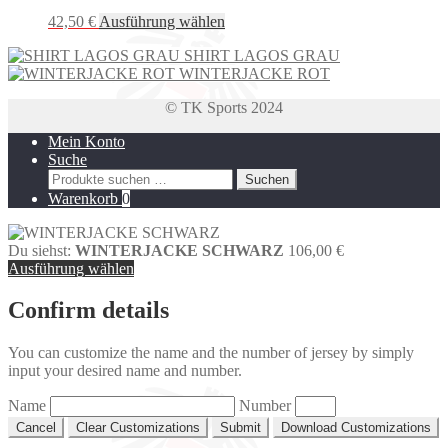
gewählt
Optionen
Dieses
42,50
€
Ausführung wählen
werden
können
Produkt
auf
SHIRT LAGOS GRAU
weist
der
WINTERJACKE ROT
mehrere
Produktseite
Varianten
gewählt
© TK Sports 2024
auf.
werden
Die
Mein Konto
Optionen
Suche
können
Suchen
Suchen
auf
nach:
Warenkorb
0
der
Produktseite
gewählt
Du siehst:
WINTERJACKE SCHWARZ
106,00
€
werden
Ausführung wählen
Confirm details
You can customize the name and the number of jersey by simply
input your desired name and number.
Name
Number
Cancel
Clear Customizations
Submit
Download Customizations