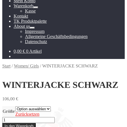
Mein Konto
Warenkorb
Untermenü
Kasse
öffnen
Kontakt
TK Produktpalette
About us
Untermenü
Impressum
öffnen
Allgemeine Geschäftsbedingungen
Datenschutz
0,00
€
0 Artikel
Start
/
Women/ Girls
/
WINTERJACKE SCHWARZ
WINTERJACKE SCHWARZ
106,00
€
Größe
Zurücksetzen
WINTERJACKE
SCHWARZ
In den Warenkorb