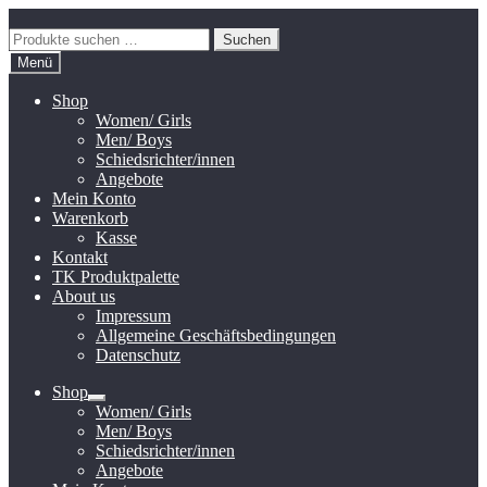
Zur
Zum
Navigation
Inhalt
Suchen
Suchen
springen
springen
nach:
Menü
Shop
Women/ Girls
Men/ Boys
Schiedsrichter/innen
Angebote
Mein Konto
Warenkorb
Kasse
Kontakt
TK Produktpalette
About us
Impressum
Allgemeine Geschäftsbedingungen
Datenschutz
Shop
Untermenü
Women/ Girls
öffnen
Men/ Boys
Schiedsrichter/innen
Angebote