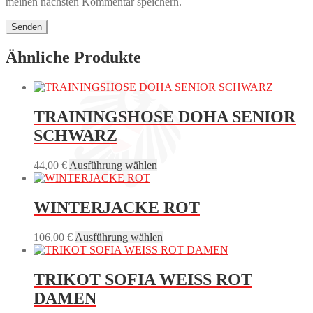
meinen nächsten Kommentar speichern.
Ähnliche Produkte
TRAININGSHOSE DOHA SENIOR
SCHWARZ
Dieses
44,00
€
Ausführung wählen
Produkt
weist
mehrere
WINTERJACKE ROT
Varianten
auf.
Dieses
106,00
€
Ausführung wählen
Die
Produkt
Optionen
weist
können
mehrere
TRIKOT SOFIA WEISS ROT
auf
Varianten
der
DAMEN
auf.
Produktseite
Die