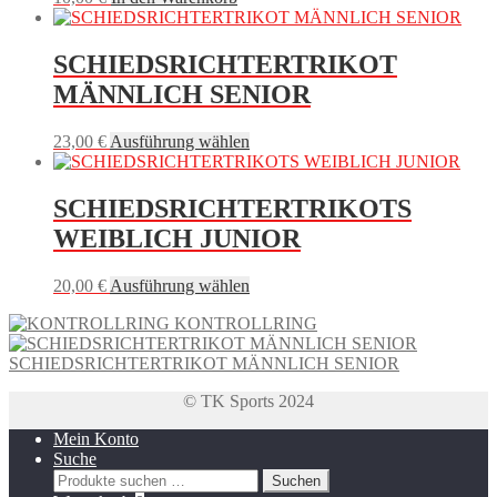
SCHIEDSRICHTERTRIKOT
MÄNNLICH SENIOR
Dieses
23,00
€
Ausführung wählen
Produkt
weist
mehrere
SCHIEDSRICHTERTRIKOTS
Varianten
WEIBLICH JUNIOR
auf.
Die
Optionen
Dieses
20,00
€
Ausführung wählen
können
Produkt
auf
KONTROLLRING
weist
der
mehrere
Produktseite
SCHIEDSRICHTERTRIKOT MÄNNLICH SENIOR
Varianten
gewählt
auf.
werden
© TK Sports 2024
Die
Optionen
Mein Konto
können
Suche
auf
Suchen
Suchen
der