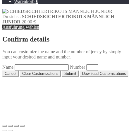
nach:
Warenkorb
0
Produktseite
gewählt
werden
Du siehst:
SCHIEDSRICHTERTRIKOTS MÄNNLICH
JUNIOR
20,00
€
Ausführung wählen
Confirm details
You can customize the name and the number of jersey by simply
input your desired name and number.
Name
Number
Cancel
Clear Customizations
Submit
Download Customizations