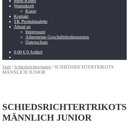
Mein Konto
Warenkorb
Kasse
Kontakt
TK Produktpalette
About us
Impressum
Allgemeine Geschäftsbedingungen
Datenschutz
0,00
€
0 Artikel
Start
/
Schiedsrichter/innen
/
SCHIEDSRICHTERTRIKOTS
MÄNNLICH JUNIOR
SCHIEDSRICHTERTRIKOTS
MÄNNLICH JUNIOR