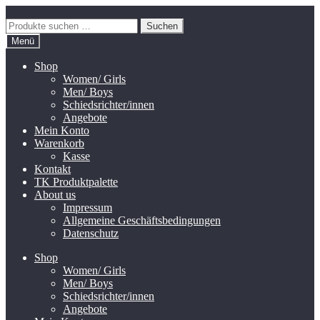
Zur
Zum
Navigation
Inhalt
Suchen
Suchen
springen
springen
nach:
Menü
Shop
Women/ Girls
Men/ Boys
Schiedsrichter/innen
Angebote
Mein Konto
Warenkorb
Kasse
Kontakt
TK Produktpalette
About us
Impressum
Allgemeine Geschäftsbedingungen
Datenschutz
Shop
Women/ Girls
Men/ Boys
Schiedsrichter/innen
Angebote