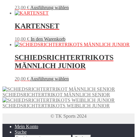
Dieses
23,00
€
Ausführung wählen
Produkt
weist
mehrere
KARTENSET
Varianten
auf.
10,00
€
In den Warenkorb
Die
Optionen
können
SCHIEDSRICHTERTRIKOTS
auf
der
MÄNNLICH JUNIOR
Produktseite
gewählt
Dieses
20,00
€
Ausführung wählen
werden
Produkt
weist
SCHIEDSRICHTERTRIKOT MÄNNLICH SENIOR
mehrere
Varianten
SCHIEDSRICHTERTRIKOTS WEIBLICH JUNIOR
auf.
Die
© TK Sports 2024
Optionen
können
Mein Konto
auf
Suche
der