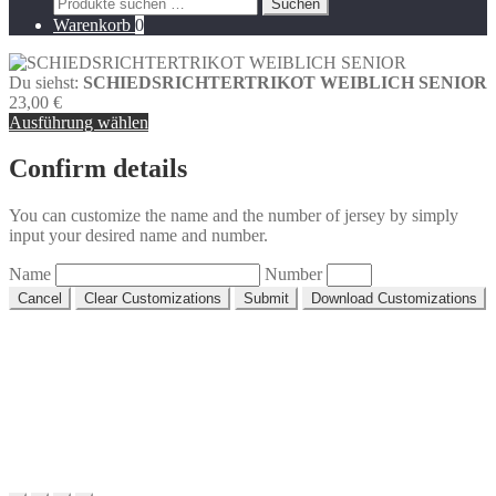
Suchen
Suchen
Produktseite
nach:
Warenkorb
0
gewählt
werden
Du siehst:
SCHIEDSRICHTERTRIKOT WEIBLICH SENIOR
23,00
€
Ausführung wählen
Confirm details
You can customize the name and the number of jersey by simply
input your desired name and number.
Name
Number
Cancel
Clear Customizations
Submit
Download Customizations