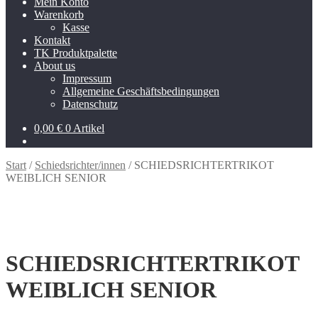
Mein Konto
Warenkorb
Kasse
Kontakt
TK Produktpalette
About us
Impressum
Allgemeine Geschäftsbedingungen
Datenschutz
0,00
€
0 Artikel
Start
/
Schiedsrichter/innen
/
SCHIEDSRICHTERTRIKOT
WEIBLICH SENIOR
SCHIEDSRICHTERTRIKOT
WEIBLICH SENIOR