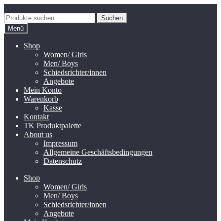
Zur
Zum
Navigation
Inhalt
Suchen
Suchen
springen
springen
nach:
Menü
Shop
Women/ Girls
Men/ Boys
Schiedsrichter/innen
Angebote
Mein Konto
Warenkorb
Kasse
Kontakt
TK Produktpalette
About us
Impressum
Allgemeine Geschäftsbedingungen
Datenschutz
Shop
Women/ Girls
Men/ Boys
Schiedsrichter/innen
Angebote