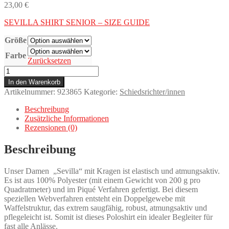
23,00
€
SEVILLA SHIRT SENIOR – SIZE GUIDE
Größe
Farbe
Zurücksetzen
SCHIEDSRICHTERTRIKOT
WEIBLICH
In den Warenkorb
SENIOR
Artikelnummer:
923865
Kategorie:
Schiedsrichter/innen
Menge
Beschreibung
Zusätzliche Informationen
Rezensionen (0)
Beschreibung
Unser Damen „Sevilla“ mit Kragen ist elastisch und atmungsaktiv.
Es ist aus 100% Polyester (mit einem Gewicht von 200 g pro
Quadratmeter) und im Piqué Verfahren gefertigt. Bei diesem
speziellen Webverfahren entsteht ein Doppelgewebe mit
Waffelstruktur, das extrem saugfähig, robust, atmungsaktiv und
pflegeleicht ist. Somit ist dieses Poloshirt ein idealer Begleiter für
fast alle Anlässe.