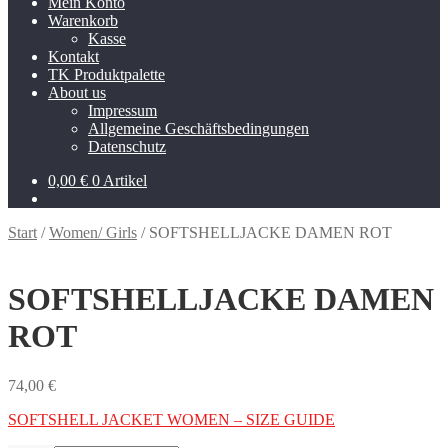
Mein Konto
Warenkorb
Kasse
Kontakt
TK Produktpalette
About us
Impressum
Allgemeine Geschäftsbedingungen
Datenschutz
0,00
€
0 Artikel
Start
/
Women/ Girls
/
SOFTSHELLJACKE DAMEN ROT
SOFTSHELLJACKE DAMEN
ROT
74,00
€
SOFTSHELL JACKET WOMEN – SIZE GUIDE