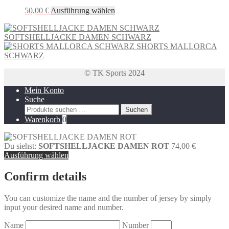
auf.
Produktseite
Dieses
50,00
€
Ausführung wählen
Die
gewählt
Produkt
Optionen
werden
weist
können
SOFTSHELLJACKE DAMEN SCHWARZ
mehrere
auf
SHORTS MALLORCA
Varianten
der
SCHWARZ
auf.
Produktseite
Die
gewählt
© TK Sports 2024
Optionen
werden
können
Mein Konto
auf
Suche
der
Suchen
Suchen
Produktseite
nach:
Warenkorb
0
gewählt
werden
Du siehst:
SOFTSHELLJACKE DAMEN ROT
74,00
€
Ausführung wählen
Confirm details
You can customize the name and the number of jersey by simply
input your desired name and number.
Name
Number