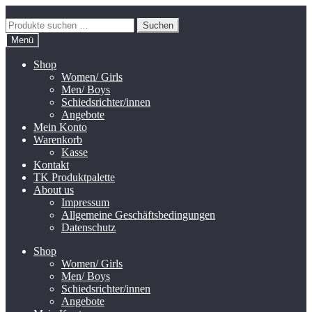
Zur
Zum
Navigation
Inhalt
Suchen
Suchen
springen
springen
nach:
Menü
Shop
Women/ Girls
Men/ Boys
Schiedsrichter/innen
Angebote
Mein Konto
Warenkorb
Kasse
Kontakt
TK Produktpalette
About us
Impressum
Allgemeine Geschäftsbedingungen
Datenschutz
Shop
Women/ Girls
Men/ Boys
Schiedsrichter/innen
Angebote