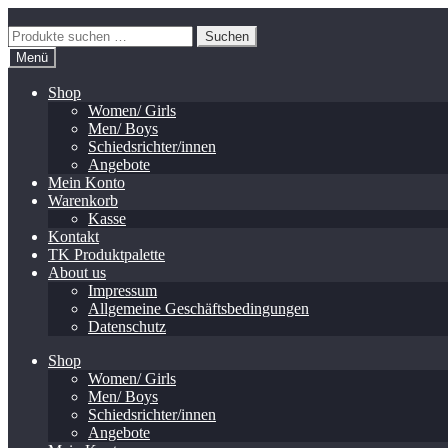
Zur
Zum
Navigation
Inhalt
Suchen
Suchen
springen
springen
nach:
Menü
Shop
Women/ Girls
Men/ Boys
Schiedsrichter/innen
Angebote
Mein Konto
Warenkorb
Kasse
Kontakt
TK Produktpalette
About us
Impressum
Allgemeine Geschäftsbedingungen
Datenschutz
Shop
Women/ Girls
Men/ Boys
Schiedsrichter/innen
Angebote