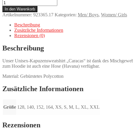
HOODIE
CARACAS
In den Warenkorb
GRAU
Artikelnummer:
923365.17
Kategorien:
Men/ Boys
,
Women/ Girls
Menge
Beschreibung
Zusätzliche Informationen
Rezensionen (0)
Beschreibung
Unser Unisex-Kapuzensweatshirt „Caracas“ ist dank des Mischgeweb
zum Hoodie ist auch eine Hose (Havana) verfügbar.
Material: Gebürstetes Polycotton
Zusätzliche Informationen
Größe
128, 140, 152, 164, XS, S, M, L, XL, XXL
Rezensionen