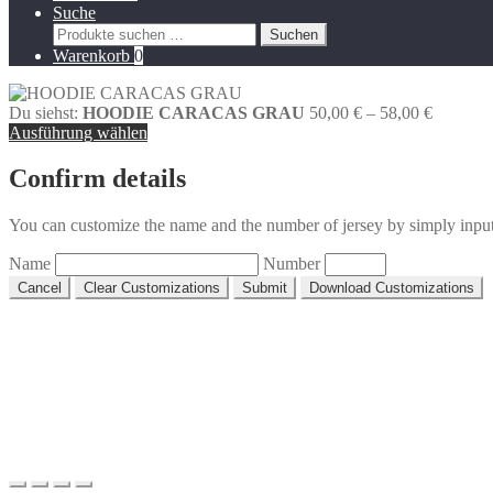
gewählt
Suche
Optionen
werden
Suchen
Suchen
können
nach:
Warenkorb
0
auf
der
Produktseite
Preisspa
Du siehst:
HOODIE CARACAS GRAU
50,00
€
–
58,00
€
gewählt
50,00 €
Ausführung wählen
werden
bis
58,00 €
Confirm details
You can customize the name and the number of jersey by simply inpu
Name
Number
Cancel
Clear Customizations
Submit
Download Customizations