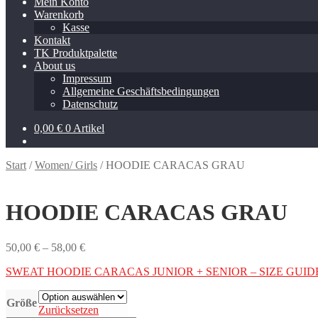
Mein Konto
Warenkorb
Kasse
Kontakt
TK Produktpalette
About us
Impressum
Allgemeine Geschäftsbedingungen
Datenschutz
0,00
€
0 Artikel
Start
/
Women/ Girls
/
HOODIE CARACAS GRAU
HOODIE CARACAS GRAU
Preisspanne:
50,00
€
–
58,00
€
50,00 €
SWEAT HOODIE CARACAS JUNIOR + SENIOR – SIZE GUID
bis
58,00 €
Größe
Zurücksetzen