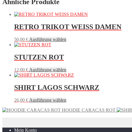
Ähnliche Produkte
RETRO TRIKOT WEISS DAMEN
Dieses
50,00
€
Ausführung wählen
Produkt
weist
mehrere
STUTZEN ROT
Varianten
auf.
Dieses
12,00
€
Ausführung wählen
Die
Produkt
Optionen
weist
können
mehrere
SHIRT LAGOS SCHWARZ
auf
Varianten
der
auf.
Produktseite
Dieses
26,00
€
Ausführung wählen
Die
gewählt
Produkt
Optionen
werden
HOODIE CARACAS ROT
weist
können
mehrere
auf
Varianten
der
auf.
Produktseite
Mein Konto
Die