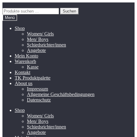
Zur
Zum
Navigation
Inhalt
Suchen
Suchen
springen
springen
nach:
Menü
Shop
Women/ Girls
Men/ Boys
Schiedsrichter/innen
Angebote
Mein Konto
Warenkorb
Kasse
Kontakt
TK Produktpalette
About us
Impressum
Allgemeine Geschäftsbedingungen
Datenschutz
Shop
Women/ Girls
Men/ Boys
Schiedsrichter/innen
Angebote