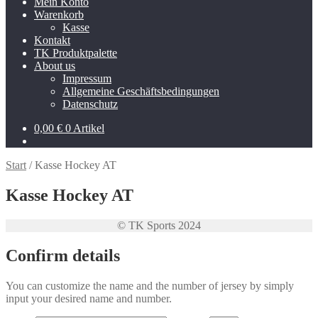
Mein Konto
Warenkorb
Kasse
Kontakt
TK Produktpalette
About us
Impressum
Allgemeine Geschäftsbedingungen
Datenschutz
0,00
€
0 Artikel
Start
/
Kasse Hockey AT
Kasse Hockey AT
© TK Sports 2024
Confirm details
You can customize the name and the number of jersey by simply
input your desired name and number.